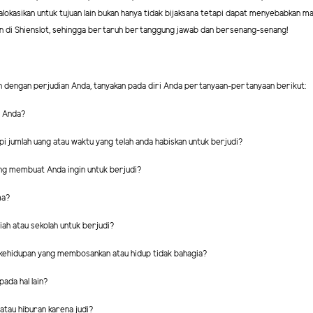
okasikan untuk tujuan lain bukan hanya tidak bijaksana tetapi dapat menyebabkan mas
n di Shienslot, sehingga bertaruh bertanggung jawab dan bersenang-senang!
 dengan perjudian Anda, tanyakan pada diri Anda pertanyaan-pertanyaan berikut:
n Anda?
 jumlah uang atau waktu yang telah anda habiskan untuk berjudi?
ng membuat Anda ingin untuk berjudi?
ma?
liah atau sekolah untuk berjudi?
i kehidupan yang membosankan atau hidup tidak bahagia?
ada hal lain?
atau hiburan karena judi?