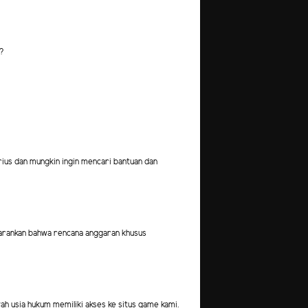
?
ius dan mungkin ingin mencari bantuan dan
yarankan bahwa rencana anggaran khusus
h usia hukum memiliki akses ke situs game kami.