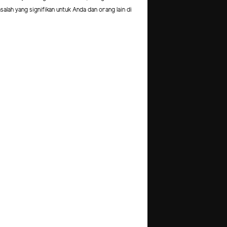
alah yang signifikan untuk Anda dan orang lain di